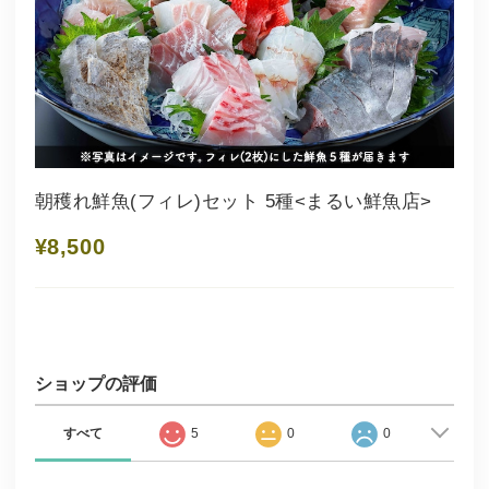
朝穫れ鮮魚(フィレ)セット 5種<まるい鮮魚店>
¥8,500
ショップの評価
すべて
5
0
0