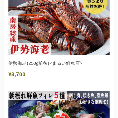
伊勢海老(250g前後)<まるい鮮魚店>
¥3,700