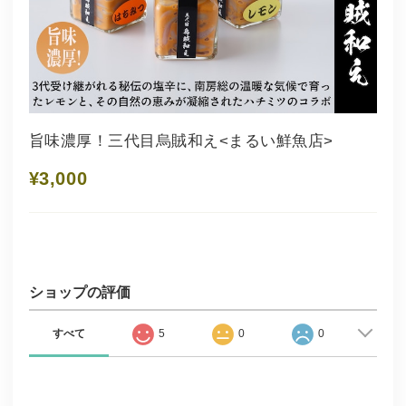
旨味濃厚！三代目烏賊和え<まるい鮮魚店>
¥3,000
ショップの評価
すべて
5
0
0