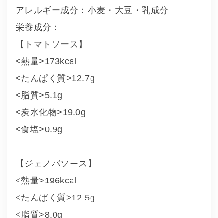
アレルギー成分：小麦・大豆・乳成分
栄養成分：
【トマトソース】
<熱量>173kcal
<たんぱく質>12.7g
<脂質>5.1g
<炭水化物>19.0g
<食塩>0.9g
【ジェノバソース】
<熱量>196kcal
<たんぱく質>12.5g
<脂質>8.0g