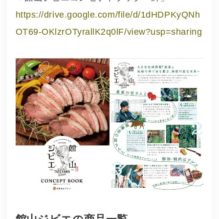
https://drive.google.com/file/d/1dHDPKyQNh
OT69-OKlzrOTyrallK2q0lF/view?usp=sharing